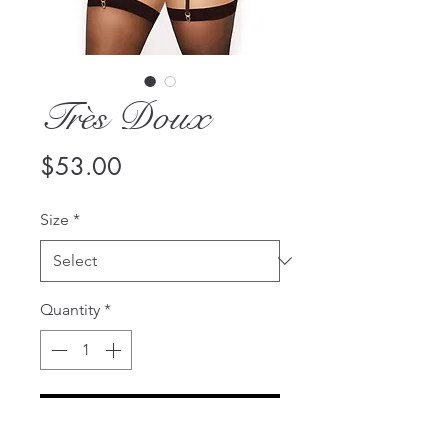
Très Doux
Price
$53.00
Size
*
Quantity
*
Add to Cart